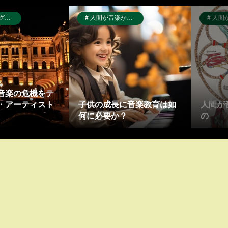
ＴＡ)
人間が音楽から受け取るもの
人間が音楽
音楽の危機をテ
・アーティスト
子供の成長に音楽教育は如
人間が
何に必要か？
の