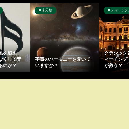
未分類
ティーチング・アーティスト(
葉を超え
クラシック
なくして音
宇宙のハーモニーを聞いて
ィーチング
るのか？
いますか？
が救う？