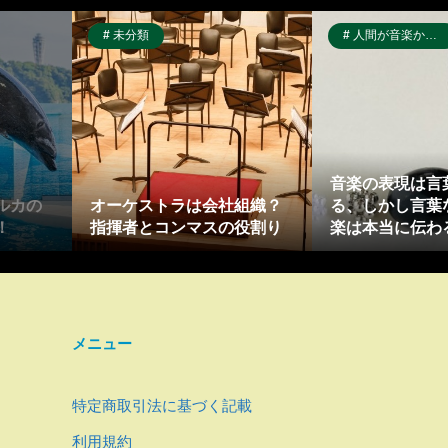
未分類
人間が音楽から受け取るもの
音楽の表現は言
ルカの
オーケストラは会社組織？
る、しかし言葉
！
指揮者とコンマスの役割り
楽は本当に伝わ
メニュー
特定商取引法に基づく記載
利用規約