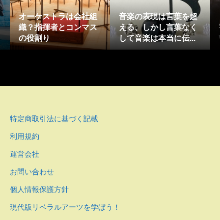
オーケストラは会社組
音楽の表現は言葉を超
織？指揮者とコンマス
える、しかし言葉なく
の役割り
して音楽は本当に伝...
特定商取引法に基づく記載
利用規約
運営会社
お問い合わせ
個人情報保護方針
現代版リベラルアーツを学ぼう！